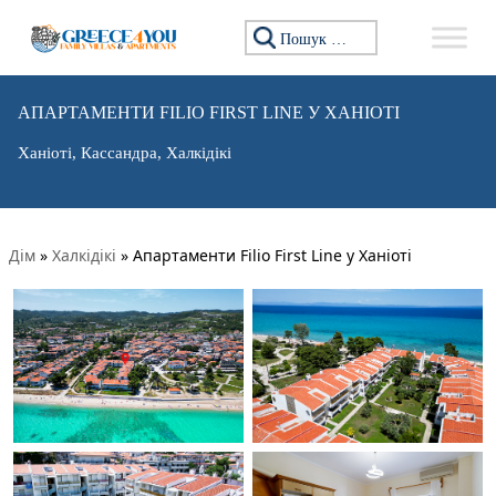
Пошук:
АПАРТАМЕНТИ FILIO FIRST LINE У ХАНІОТІ
Ханіоті, Кассандра, Халкідікі
Дім
»
Халкідікі
»
Апартаменти Filio First Line у Ханіоті