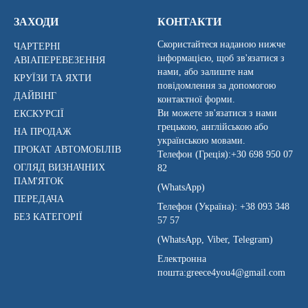
ЗАХОДИ
КОНТАКТИ
Скористайтеся наданою нижче
ЧАРТЕРНІ
інформацією, щоб зв'язатися з
АВІАПЕРЕВЕЗЕННЯ
нами, або залиште нам
КРУЇЗИ ТА ЯХТИ
повідомлення за допомогою
ДАЙВІНГ
контактної форми.
Ви можете зв'язатися з нами
ЕКСКУРСІЇ
грецькою, англійською або
НА ПРОДАЖ
українською мовами.
ПРОКАТ АВТОМОБІЛІВ
Телефон (Греція):
+30 698 950 07
ОГЛЯД ВИЗНАЧНИХ
82
ПАМ'ЯТОК
(WhatsApp)
ПЕРЕДАЧА
Телефон (Україна):
+38 093 348
БЕЗ КАТЕГОРІЇ
57 57
(WhatsApp, Viber, Telegram)
Електронна
пошта:
greece4you4@gmail.com