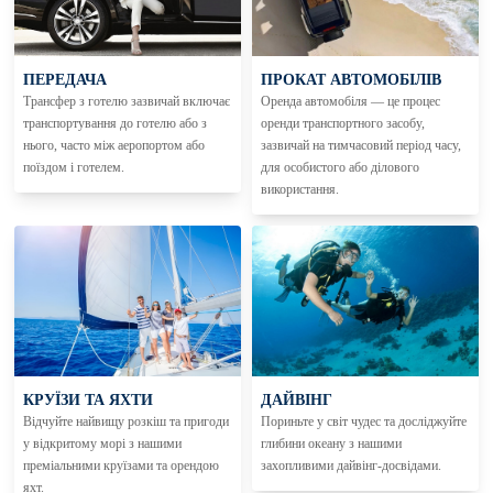
ПЕРЕДАЧА
ПРОКАТ АВТОМОБІЛІВ
Трансфер з готелю зазвичай включає
Оренда автомобіля — це процес
транспортування до готелю або з
оренди транспортного засобу,
нього, часто між аеропортом або
зазвичай на тимчасовий період часу,
поїздом і готелем.
для особистого або ділового
використання.
КРУЇЗИ ТА ЯХТИ
ДАЙВІНГ
Відчуйте найвищу розкіш та пригоди
Пориньте у світ чудес та досліджуйте
у відкритому морі з нашими
глибини океану з нашими
преміальними круїзами та орендою
захопливими дайвінг-досвідами.
яхт.