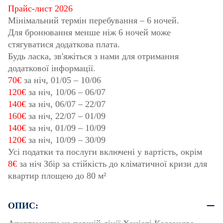
Прайс-лист 2026
Мінімальний термін перебування – 6 ночей.
Для бронювання менше ніж 6 ночей може
стягуватися додаткова плата.
Будь ласка, зв'яжіться з нами для отримання
додаткової інформації.
70€
за ніч,
01/05
–
10/06
120€
за ніч,
10/06
–
06/07
140€
за ніч,
06/07
–
22/07
160€
за ніч,
22/07
–
01/09
140€
за ніч,
01/09
–
10/09
120€
за ніч,
10/09
–
30/09
Усі податки та послуги включені у вартість, окрім
8€
за ніч Збір за стійкість до кліматичної кризи для
квартир площею до 80 м²
ОПИС: