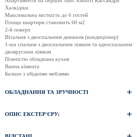
Апартаменти на першій лінії Ханіоті Кассандра
Халкідіки
Максимальна місткість до 6 гостей
Площа квартири становить 60 м2
2-й поверх
Вітальня з двоспальним диваном (кондиціонер)
1-ша спальня з двоспальним ліжком та односпальним
двоярусним ліжком
Повністю обладнана кухня
Ванна кімната
Балкон з обідніми меблями
ОБЛАДНАННЯ ТА ЗРУЧНОСТІ
Постільна білизна та рушники
Один кондиціонер
ОПИС ЕКСТЕР'ЄРУ:
Бездротовий Wi-Fi
Пральна машина
Громадський сад з барбекю (за запитом)
Одноразове прибирання при виїзді
Є можливість припаркуватися на вулиці навколо
ВІДСТАНІ