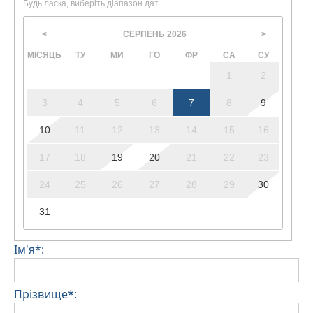
Будь ласка, виберіть діапазон дат
домашніми тваринами, що необхідно підтвердити
під час бронювання.
СЕРПЕНЬ
2026
<
>
(Потрібна додаткова плата за прибирання та заставу
МІСЯЦЬ
ТУ
МИ
ГО
ФР
СА
СУ
на випадок пошкодження майна)
1
2
3
4
5
6
7
8
9
10
11
12
13
14
15
16
17
18
19
20
21
22
23
24
25
26
27
28
29
30
31
Ім'я*:
Прізвище*: