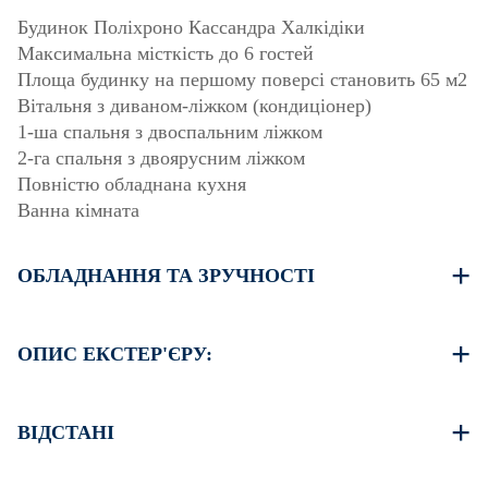
Будинок Поліхроно Кассандра Халкідіки
Максимальна місткість до 6 гостей
Площа будинку на першому поверсі становить 65 м2
Вітальня з диваном-ліжком (кондиціонер)
1-ша спальня з двоспальним ліжком
2-га спальня з двоярусним ліжком
Повністю обладнана кухня
Ванна кімната
ОБЛАДНАННЯ ТА ЗРУЧНОСТІ
Постільна білизна та рушники
Один кондиціонер
ОПИС ЕКСТЕР'ЄРУ:
Телевізор з плоским екраном
Бездротовий Wi-Fi
Є можливість паркуватися на вулиці навколо
Пральна машина
помешкання.
ВІДСТАНІ
Праска та прасувальна дошка (на запит)
Одноразове прибирання при виїзді
Пляж 100 м