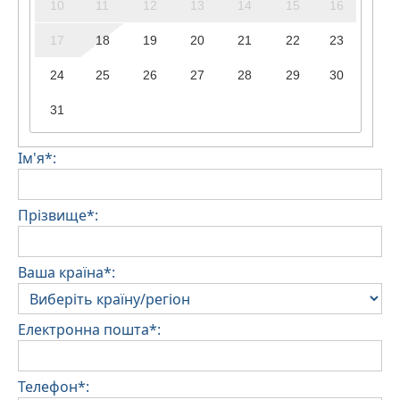
10
11
12
13
14
15
16
17
18
19
20
21
22
23
24
25
26
27
28
29
30
31
Ім'я*:
Прізвище*:
Ваша країна*:
Електронна пошта*:
Телефон*: