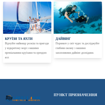
КРУЇЗИ ТА ЯХТИ
ДАЙВІНГ
Відчуйте найвищу розкіш та пригоди
Пориньте у світ чудес та досліджуйте
у відкритому морі з нашими
глибини океану з нашими
преміальними круїзами та орендою
захопливими дайвінг-досвідами.
яхт.
ПУНКТ ПРИЗНАЧЕННЯ