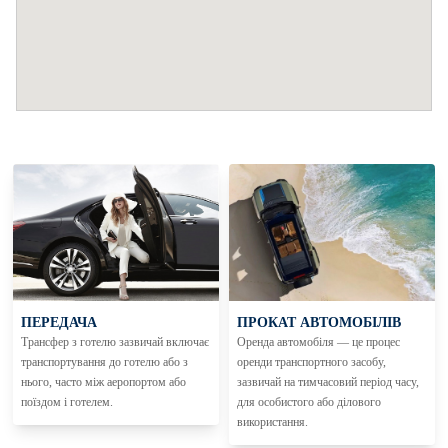
ПЕРЕДАЧА
ПРОКАТ АВТОМОБІЛІВ
Трансфер з готелю зазвичай включає
Оренда автомобіля — це процес
транспортування до готелю або з
оренди транспортного засобу,
нього, часто між аеропортом або
зазвичай на тимчасовий період часу,
поїздом і готелем.
для особистого або ділового
використання.