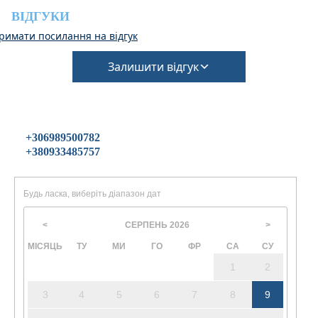
під час бронювання.
ВІДГУКИ
(Потрібна додаткова плата за прибирання та заставу
римати посилання на відгук
на випадок пошкодження майна)
Залишити відгук
+306989500782
+380933485757
Будь ласка, виберіть діапазон дат
СЕРПЕНЬ
2026
<
>
МІСЯЦЬ
ТУ
МИ
ГО
ФР
СА
СУ
1
2
3
4
5
6
7
8
9