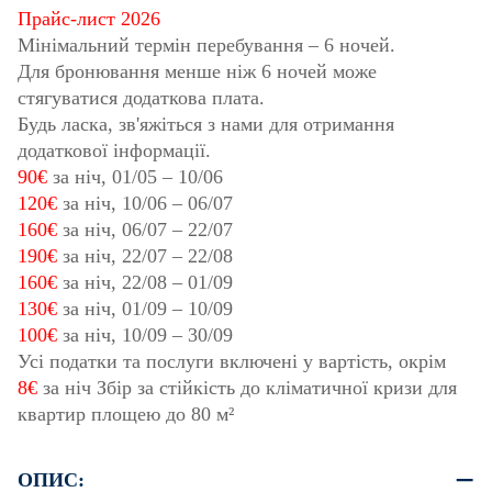
Прайс-лист 2026
Мінімальний термін перебування – 6 ночей.
Для бронювання менше ніж 6 ночей може
стягуватися додаткова плата.
Будь ласка, зв'яжіться з нами для отримання
додаткової інформації.
90€
за ніч,
01/05
–
10/06
120€
за ніч,
10/06
–
06/07
160€
за ніч,
06/07
–
22/07
190€
за ніч,
22/07
–
22/08
160€
за ніч,
22/08
–
01/09
130€
за ніч,
01/09
–
10/09
100€
за ніч,
10/09
–
30/09
Усі податки та послуги включені у вартість, окрім
8€
за ніч Збір за стійкість до кліматичної кризи для
квартир площею до 80 м²
ОПИС: