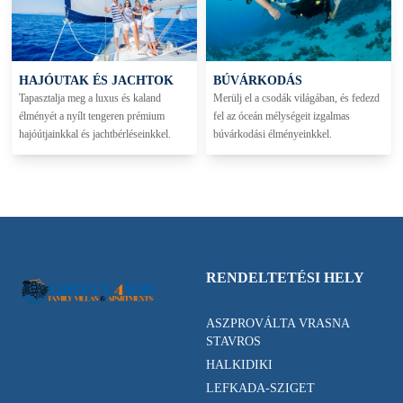
HAJÓUTAK ÉS JACHTOK
BÚVÁRKODÁS
Tapasztalja meg a luxus és kaland
Merülj el a csodák világában, és fedezd
élményét a nyílt tengeren prémium
fel az óceán mélységeit izgalmas
hajóútjainkkal és jachtbérléseinkkel.
búvárkodási élményeinkkel.
RENDELTETÉSI HELY
ASZPROVÁLTA VRASNA
STAVROS
HALKIDIKI
LEFKADA-SZIGET