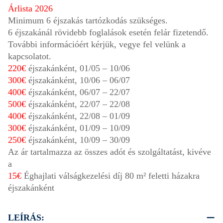
Árlista 2026
Minimum 6 éjszakás tartózkodás szükséges.
6 éjszakánál rövidebb foglalások esetén felár fizetendő.
További információért kérjük, vegye fel velünk a
kapcsolatot.
220€
éjszakánként,
01/05
–
10/06
300€
éjszakánként,
10/06
–
06/07
400€
éjszakánként,
06/07
–
22/07
500€
éjszakánként,
22/07
–
22/08
400€
éjszakánként,
22/08
–
01/09
300€
éjszakánként,
01/09
–
10/09
250€
éjszakánként,
10/09
–
30/09
Az ár tartalmazza az összes adót és szolgáltatást, kivéve
a
15€
Éghajlati válságkezelési díj 80 m² feletti házakra
éjszakánként
LEÍRÁS: