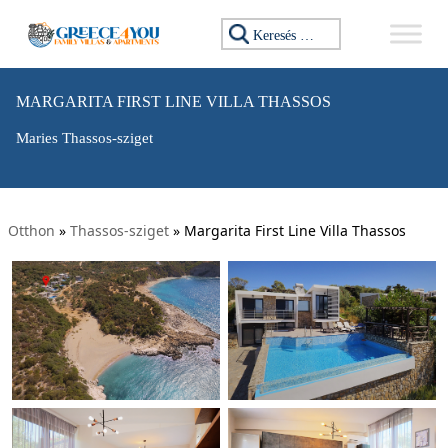
Keresés:
MARGARITA FIRST LINE VILLA THASSOS
Maries Thassos-sziget
Otthon
»
Thassos-sziget
»
Margarita First Line Villa Thassos