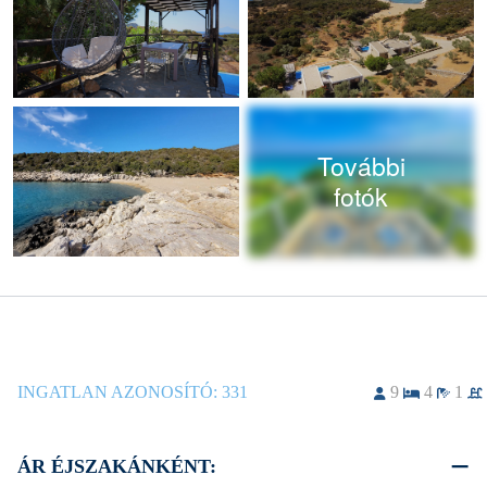
További
fotók
INGATLAN AZONOSÍTÓ:
331
9
4
1
ÁR ÉJSZAKÁNKÉNT: