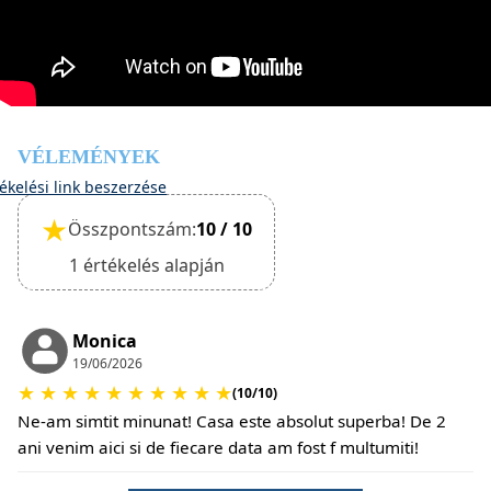
foglalás során vissza kell igazolni.
(Háziállatok esetén külön díjat számítunk fel takarítási
díjért és kaucióért.)
VÉLEMÉNYEK
ékelési link beszerzése
★
Összpontszám:
10 / 10
1 értékelés alapján
Monica
19/06/2026
★
★
★
★
★
★
★
★
★
★
(10/10)
Ne-am simtit minunat! Casa este absolut superba! De 2
ani venim aici si de fiecare data am fost f multumiti!