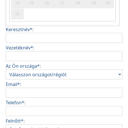
24
25
26
27
28
29
30
31
Keresztnév*:
Vezetéknév*:
Az Ön országa*:
Email*:
Telefon*:
Felnőtt*: