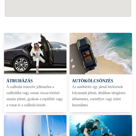
ÁTRUHÁZÁS
AUTÓKÖLCSÖNZÉS
A szállodai transzfer jellemzően a
Az autóbérlés egy jármű bérlésének
szállodába vagy onnan vissza történő
folyamatát jelenti, általában ideiglenes
utazást jelenti, gyakran a repülőtér vagy
időtartamra, személyes vagy üzleti
a vonat és a szálloda között.
használatra.