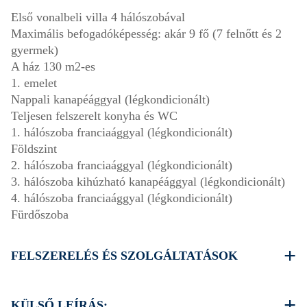
Első vonalbeli villa 4 hálószobával
Maximális befogadóképesség: akár 9 fő (7 felnőtt és 2
gyermek)
A ház 130 m2-es
1. emelet
Nappali kanapéággyal (légkondicionált)
Teljesen felszerelt konyha és WC
1. hálószoba franciaággyal (légkondicionált)
Földszint
2. hálószoba franciaággyal (légkondicionált)
3. hálószoba kihúzható kanapéággyal (légkondicionált)
4. hálószoba franciaággyal (légkondicionált)
Fürdőszoba
FELSZERELÉS ÉS SZOLGÁLTATÁSOK
Ágyneműk és törölközők
Síkképernyős tévé
KÜLSŐ LEÍRÁS: