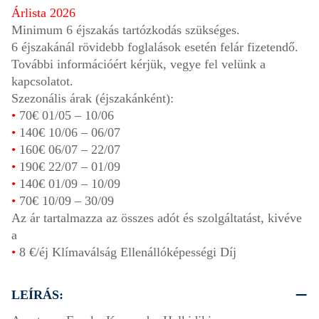
Árlista 2026
Minimum 6 éjszakás tartózkodás szükséges.
6 éjszakánál rövidebb foglalások esetén felár fizetendő.
További információért kérjük, vegye fel velünk a
kapcsolatot.
Szezonális árak (éjszakánként):
•
70€
01/05
–
10/06
•
140€
10/06
–
06/07
•
160€
06/07
–
22/07
•
190€
22/07
–
01/09
•
140€
01/09
–
10/09
•
70€
10/09
–
30/09
Az ár tartalmazza az összes adót és szolgáltatást, kivéve
a
•
8 €/éj Klímaválság Ellenállóképességi Díj
LEÍRÁS: