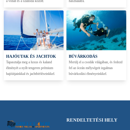
a vonat és a szálloda között.
használatra.
HAJÓUTAK ÉS JACHTOK
BÚVÁRKODÁS
Tapasztalja meg a luxus és kaland
Merülj el a csodák világában, és fedezd
élményét a nyílt tengeren prémium
fel az óceán mélységeit izgalmas
hajóútjainkkal és jachtbérléseinkkel.
búvárkodási élményeinkkel.
RENDELTETÉSI HELY