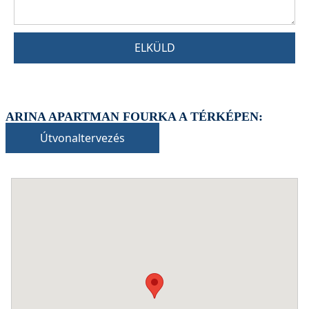
ELKÜLD
ARINA APARTMAN FOURKA A TÉRKÉPEN:
Útvonaltervezés