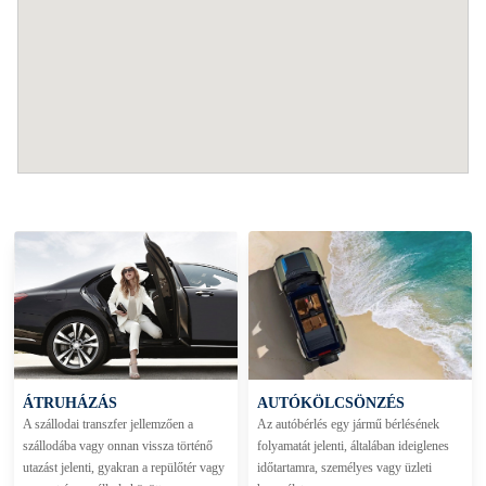
ÁTRUHÁZÁS
AUTÓKÖLCSÖNZÉS
A szállodai transzfer jellemzően a
Az autóbérlés egy jármű bérlésének
szállodába vagy onnan vissza történő
folyamatát jelenti, általában ideiglenes
utazást jelenti, gyakran a repülőtér vagy
időtartamra, személyes vagy üzleti