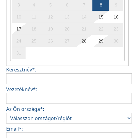
3
4
5
6
7
8
9
10
11
12
13
14
15
16
17
18
19
20
21
22
23
24
25
26
27
28
29
30
31
Keresztnév*:
Vezetéknév*:
Az Ön országa*:
Email*: