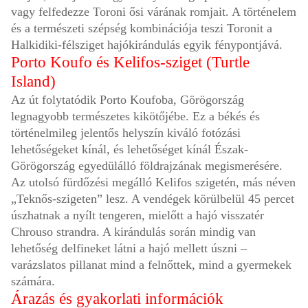
vagy felfedezze Toroni ősi várának romjait. A történelem
és a természeti szépség kombinációja teszi Toronit a
Halkidiki-félsziget hajókirándulás egyik fénypontjává.
Porto Koufo és Kelifos-sziget (Turtle
Island)
Az út folytatódik Porto Koufoba, Görögország
legnagyobb természetes kikötőjébe. Ez a békés és
történelmileg jelentős helyszín kiváló fotózási
lehetőségeket kínál, és lehetőséget kínál Észak-
Görögország egyedülálló földrajzának megismerésére.
Az utolsó fürdőzési megálló Kelifos szigetén, más néven
„Teknős-szigeten” lesz. A vendégek körülbelül 45 percet
úszhatnak a nyílt tengeren, mielőtt a hajó visszatér
Chrouso strandra. A kirándulás során mindig van
lehetőség delfineket látni a hajó mellett úszni –
varázslatos pillanat mind a felnőttek, mind a gyermekek
számára.
Árazás és gyakorlati információk