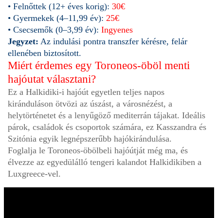
• Felnőttek (12+ éves korig):
30€
• Gyermekek (4–11,99 év):
25€
• Csecsemők (0–3,99 év):
Ingyenes
Jegyzet:
Az indulási pontra transzfer kérésre, felár
ellenében biztosított.
Miért érdemes egy Toroneos-öböl menti
hajóutat választani?
Ez a Halkidiki-i hajóút egyetlen teljes napos
kiránduláson ötvözi az úszást, a városnézést, a
helytörténetet és a lenyűgöző mediterrán tájakat. Ideális
párok, családok és csoportok számára, ez Kasszandra és
Szitónia egyik legnépszerűbb hajókirándulása.
Foglalja le Toroneos-öbölbeli hajóútját még ma, és
élvezze az egyedülálló tengeri kalandot Halkidikiben a
Luxgreece-vel.