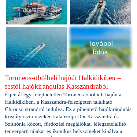
További
fotók
Toroneos-öbölbeli hajóút Halkidikiben –
festői hajókirándulás Kasszandrából
Éljen át egy felejthetetlen Toroneos-öbölbeli hajóutat
Halkidikiben, a Kasszandra-félszigeten található
Chrouso strandról indulva. Ez a pihentető hajókirándulás
kristálytiszta vizeken kalauzolja Önt Kasszandra és
Szithónia között, fürdőzési megállókat, lélegzetelállító
tengerparti tájakat és ikonikus helyszíneket kínálva a