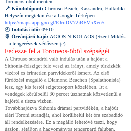
Toroneos-öböl mentén.
📍 Kiindulópont:
Chrouso Beach, Kassandra, Halkidiki
Helyszín megtekintése a Google Térképen –
https://maps.app.goo.gl/EJruDV72iREVnXeu5
🕘
Indulási idő:
09:10
🚢 Óceánjáró hajó:
AGIOS NIKOLAOS (Szent Miklós
– a tengerészek védőszentje)
Fedezze fel a Toroneos-öböl szépségét
A Chrouso strandról való indulás után a hajóút a
Sithonia-félsziget felé veszi az irányt, amely türkizkék
vizéről és érintetlen partvidékéről ismert. Az első
fürdőzési megálló a Diamond Beachen (Spalathonisia)
lesz, egy kis festői szigetcsoport közelében. Itt a
vendégek körülbelül 30 percet úszhatnak közvetlenül a
hajóról a tiszta vízben.
Továbbhajózva Sithonia drámai partvidékén, a hajóút
eléri Toroni strandját, ahol körülbelül két óra szabadidő
áll rendelkezésére. Ez a megálló lehetővé teszi, hogy
úszjon, sétáljon a hagyományos tengerparti faluban,