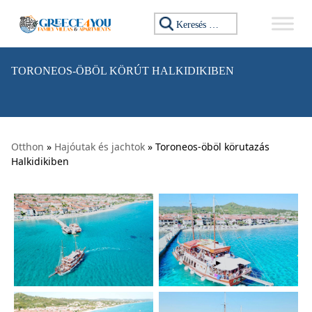
Ugrás a tartalomhoz
Keresés:
TORONEOS-ÖBÖL KÖRÚT HALKIDIKIBEN
Otthon
»
Hajóutak és jachtok
» Toroneos-öböl körutazás
Halkidikiben