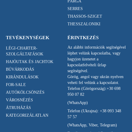
PÁRGA
SERRES
THASSOS-SZIGET
THESSZALONIKI
TEVÉKENYSÉGEK
ÉRINTKEZÉS
Az alábbi információk segítségével
LÉGI-CHARTER-
léphet velünk kapcsolatba, vagy
SZOLGÁLTATÁSOK
hagyjon üzenetet a
HAJÓUTAK ÉS JACHTOK
kapcsolatfelvételi űrlap
BÚVÁRKODÁS
segítségével.
Görög, angol vagy ukrán nyelven
KIRÁNDULÁSOK
veheti fel velünk a kapcsolatot.
FOR-SALE
Telefon (Görögország):
+30 698
AUTÓKÖLCSÖNZÉS
950 07 82
VÁROSNÉZÉS
(WhatsApp)
ÁTRUHÁZÁS
Telefon (Ukrajna):
+38 093 348
KATEGORIZÁLATLAN
57 57
(WhatsApp, Viber, Telegram)