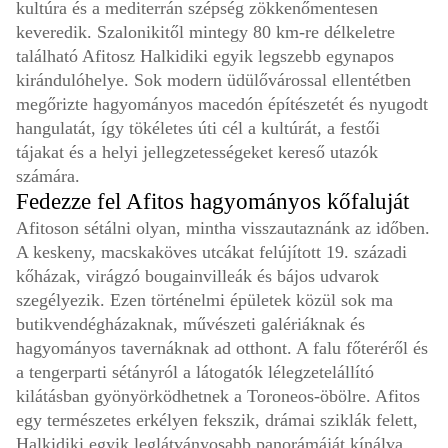
kultúra és a mediterrán szépség zökkenőmentesen
keveredik. Szalonikitől mintegy 80 km-re délkeletre
található Afitosz Halkidiki egyik legszebb egynapos
kirándulóhelye. Sok modern üdülővárossal ellentétben
megőrizte hagyományos macedón építészetét és nyugodt
hangulatát, így tökéletes úti cél a kultúrát, a festői
tájakat és a helyi jellegzetességeket kereső utazók
számára.
Fedezze fel Afitos hagyományos kőfaluját
Afitoson sétálni olyan, mintha visszautaznánk az időben.
A keskeny, macskaköves utcákat felújított 19. századi
kőházak, virágzó bougainvilleák és bájos udvarok
szegélyezik. Ezen történelmi épületek közül sok ma
butikvendégházaknak, művészeti galériáknak és
hagyományos tavernáknak ad otthont. A falu főteréről és
a tengerparti sétányról a látogatók lélegzetelállító
kilátásban gyönyörködhetnek a Toroneos-öbölre. Afitos
egy természetes erkélyen fekszik, drámai sziklák felett,
Halkidiki egyik leglátványosabb panorámáját kínálva.