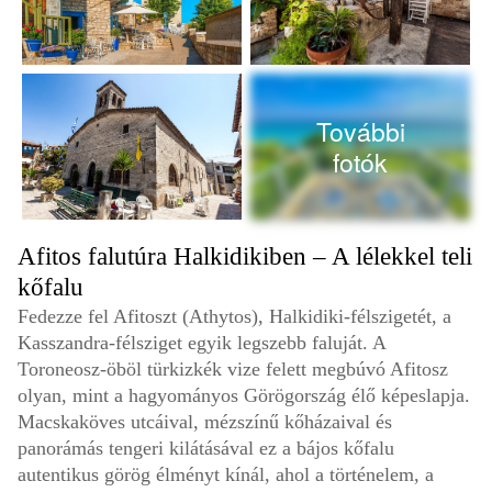
További
fotók
Afitos falutúra Halkidikiben – A lélekkel teli
kőfalu
Fedezze fel Afitoszt (Athytos), Halkidiki-félszigetét, a
Kasszandra-félsziget egyik legszebb faluját. A
Toroneosz-öböl türkizkék vize felett megbúvó Afitosz
olyan, mint a hagyományos Görögország élő képeslapja.
Macskaköves utcáival, mézszínű kőházaival és
panorámás tengeri kilátásával ez a bájos kőfalu
autentikus görög élményt kínál, ahol a történelem, a