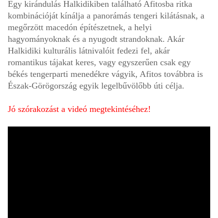
Egy kirándulás Halkidikiben található Afitosba ritka
kombinációját kínálja a panorámás tengeri kilátásnak, a
megőrzött macedón építészetnek, a helyi
hagyományoknak és a nyugodt strandoknak. Akár
Halkidiki kulturális látnivalóit fedezi fel, akár
romantikus tájakat keres, vagy egyszerűen csak egy
békés tengerparti menedékre vágyik, Afitos továbbra is
Észak-Görögország egyik legelbűvölőbb úti célja.
Jó szórakozást a videó megtekintéséhez!