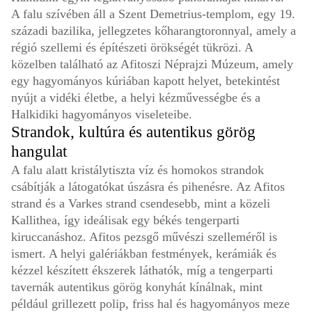
A falu szívében áll a Szent Demetrius-templom, egy 19.
századi bazilika, jellegzetes kőharangtoronnyal, amely a
régió szellemi és építészeti örökségét tükrözi. A
közelben található az Afitoszi Néprajzi Múzeum, amely
egy hagyományos kúriában kapott helyet, betekintést
nyújt a vidéki életbe, a helyi kézművességbe és a
Halkidiki hagyományos viseleteibe.
Strandok, kultúra és autentikus görög
hangulat
A falu alatt kristálytiszta víz és homokos strandok
csábítják a látogatókat úszásra és pihenésre. Az Afitos
strand és a Varkes strand csendesebb, mint a közeli
Kallithea, így ideálisak egy békés tengerparti
kiruccanáshoz. Afitos pezsgő művészi szelleméről is
ismert. A helyi galériákban festmények, kerámiák és
kézzel készített ékszerek láthatók, míg a tengerparti
tavernák autentikus görög konyhát kínálnak, mint
például grillezett polip, friss hal és hagyományos meze