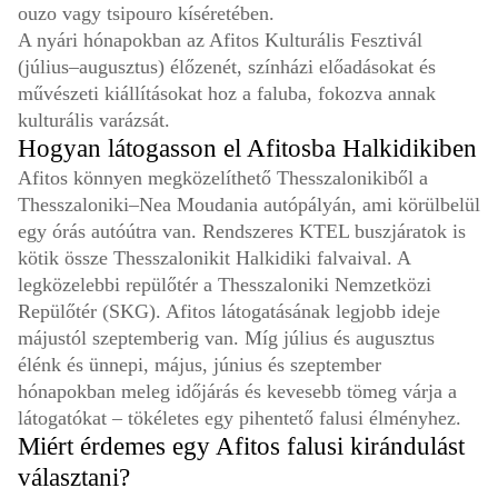
ouzo vagy tsipouro kíséretében.
A nyári hónapokban az Afitos Kulturális Fesztivál
(július–augusztus) élőzenét, színházi előadásokat és
művészeti kiállításokat hoz a faluba, fokozva annak
kulturális varázsát.
Hogyan látogasson el Afitosba Halkidikiben
Afitos könnyen megközelíthető Thesszalonikiből a
Thesszaloniki–Nea Moudania autópályán, ami körülbelül
egy órás autóútra van. Rendszeres KTEL buszjáratok is
kötik össze Thesszalonikit Halkidiki falvaival. A
legközelebbi repülőtér a Thesszaloniki Nemzetközi
Repülőtér (SKG). Afitos látogatásának legjobb ideje
májustól szeptemberig van. Míg július és augusztus
élénk és ünnepi, május, június és szeptember
hónapokban meleg időjárás és kevesebb tömeg várja a
látogatókat – tökéletes egy pihentető falusi élményhez.
Miért érdemes egy Afitos falusi kirándulást
választani?