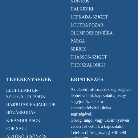
STAVROS
HALKIDIKI
LEFKADA-SZIGET
LOUTRA POZAR
OLÜMPOSZ RIVIÉRA
PÁRGA
SERRES
THASSOS-SZIGET
THESSZALONIKI
TEVÉKENYSÉGEK
ÉRINTKEZÉS
Az alábbi információk segítségével
LÉGI-CHARTER-
léphet velünk kapcsolatba, vagy
SZOLGÁLTATÁSOK
hagyjon üzenetet a
HAJÓUTAK ÉS JACHTOK
kapcsolatfelvételi űrlap
BÚVÁRKODÁS
segítségével.
Görög, angol vagy ukrán nyelven
KIRÁNDULÁSOK
veheti fel velünk a kapcsolatot.
FOR-SALE
Telefon (Görögország):
+30 698
AUTÓKÖLCSÖNZÉS