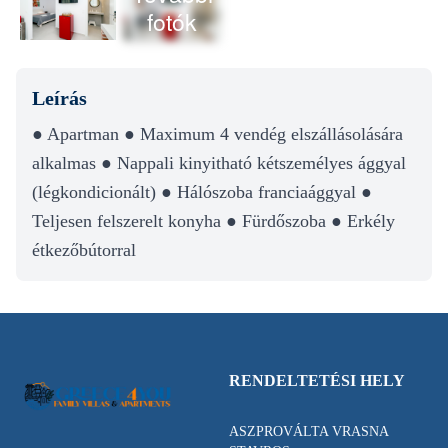
fotók
Leírás
● Apartman ● Maximum 4 vendég elszállásolására
alkalmas ● Nappali kinyitható kétszemélyes ággyal
(légkondicionált) ● Hálószoba franciaággyal ●
Teljesen felszerelt konyha ● Fürdőszoba ● Erkély
étkezőbútorral
RENDELTETÉSI HELY
ASZPROVÁLTA VRASNA