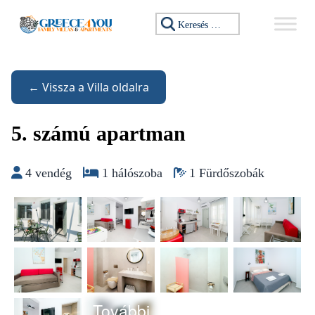
Ugrás a tartalomhoz
Keresés:
← Vissza a Villa oldalra
5. számú apartman
4 vendég
1 hálószoba
1 Fürdőszobák
További