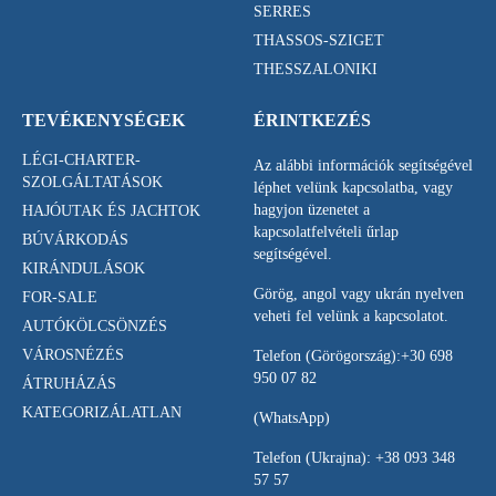
SERRES
THASSOS-SZIGET
THESSZALONIKI
TEVÉKENYSÉGEK
ÉRINTKEZÉS
LÉGI-CHARTER-
Az alábbi információk segítségével
SZOLGÁLTATÁSOK
léphet velünk kapcsolatba, vagy
hagyjon üzenetet a
HAJÓUTAK ÉS JACHTOK
kapcsolatfelvételi űrlap
BÚVÁRKODÁS
segítségével.
KIRÁNDULÁSOK
Görög, angol vagy ukrán nyelven
FOR-SALE
veheti fel velünk a kapcsolatot.
AUTÓKÖLCSÖNZÉS
VÁROSNÉZÉS
Telefon (Görögország):
+30 698
950 07 82
ÁTRUHÁZÁS
KATEGORIZÁLATLAN
(WhatsApp)
Telefon (Ukrajna):
+38 093 348
57 57